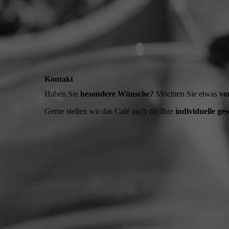
Kontakt
Haben Sie
besondere Wünsche?
Möchten Sie etwas
vo
Gerne stellen wir das Café auch für Ihre
individuelle ge