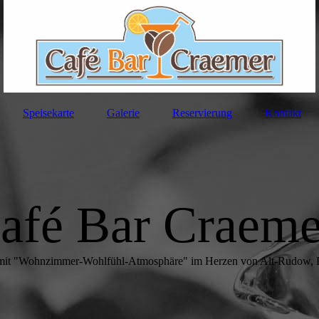
Speisekarte
Galerie
Reservierung
Kontakt
afé Bar Craem
mit "Wohnzimmer-Wohlfühl-Atmosphäre" im Herzen von Alt-Rudow, B